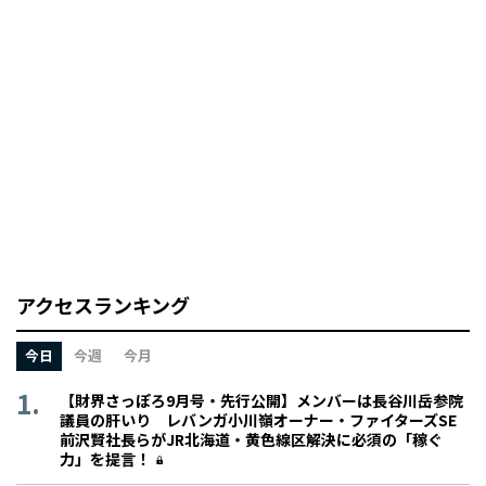
アクセスランキング
今日
今週
今月
【財界さっぽろ9月号・先行公開】メンバーは長谷川岳参院
議員の肝いり レバンガ小川嶺オーナー・ファイターズSE
前沢賢社長らがJR北海道・黄色線区解決に必須の「稼ぐ
力」を提言！