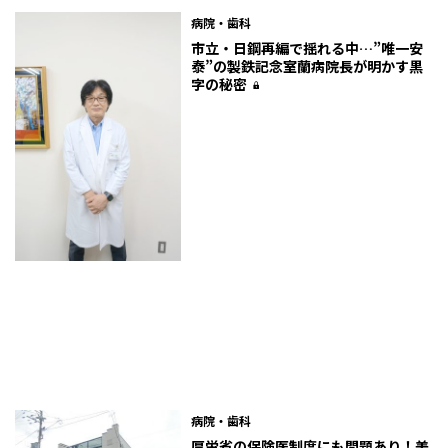
病院・歯科
市立・日鋼再編で揺れる中…”唯一安
泰”の製鉄記念室蘭病院長が明かす黒
字の秘密
病院・歯科
厚労省の保険医制度にも問題あり！美