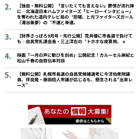
【独自・無料公開】「言いたくても言えない」鬱憤が流れ弾
に…北海道日本ハムファイターズ「ヒーローインタビュー」
を奪われた道内テレビ局の〝怨嗟〟と元ファイターズガール
（滝谷美夢）の〝不運と幸運〟
【財界さっぽろ9月号・先行公開】荒井優に市長選で負けて
も…自民党札連会長・三上洋右の〝トホホな皮算用〟
映画「一月の声に歓びを刻め」公開記念！カルーセル麻紀と
松山千春の自叙伝本対談
【無料公開】札幌市長選の自民党候補選考に今洋佑衆院議
員、伴良隆・藤田稔人市議が応じるも、懸念される“出来レ
ース”