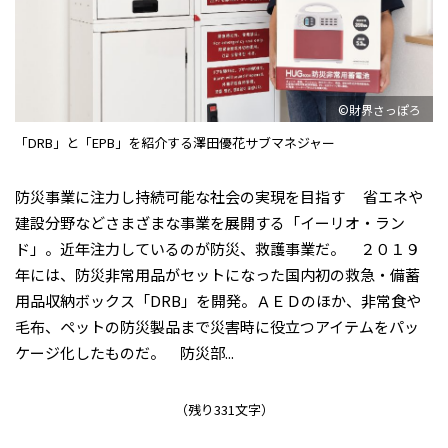
©財界さっぽろ
「DRB」と「EPB」を紹介する澤田優花サブマネジャー
防災事業に注力し持続可能な社会の実現を目指す 省エネや
建設分野などさまざまな事業を展開する「イーリオ・ラン
ド」。近年注力しているのが防災、救護事業だ。 ２０１９
年には、防災非常用品がセットになった国内初の救急・備蓄
用品収納ボックス「DRB」を開発。ＡＥＤのほか、非常食や
毛布、ペットの防災製品まで災害時に役立つアイテムをパッ
ケージ化したものだ。 防災部...
（残り331文字）