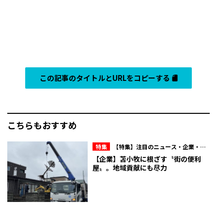
この記事のタイトルとURLをコピーする
こちらもおすすめ
特集
【特集】注目のニュース・企業・人
物
【企業】苫小牧に根ざす〝街の便利
屋〟。地域貢献にも尽力