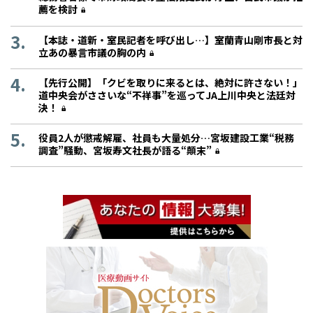
薦を検討
【本誌・道新・室民記者を呼び出し…】室蘭青山剛市長と対
立あの暴言市議の胸の内
【先行公開】「クビを取りに来るとは、絶対に許さない！」
道中央会がささいな“不祥事”を巡ってJA上川中央と法廷対
決！
役員2人が懲戒解雇、社員も大量処分…宮坂建設工業“税務
調査”騒動、宮坂寿文社長が語る“顛末”