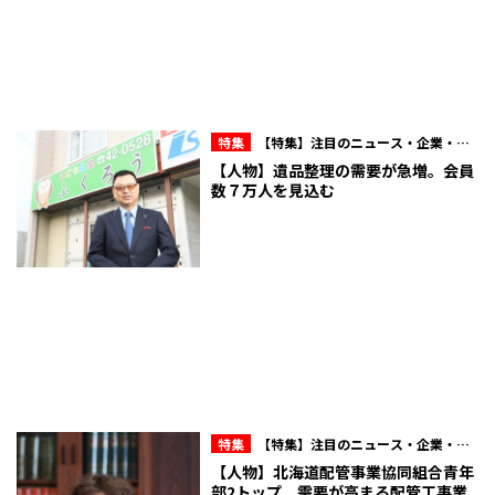
特集
【特集】注目のニュース・企業・人
物
【人物】遺品整理の需要が急増。会員
数７万人を見込む
特集
【特集】注目のニュース・企業・人
物
【人物】北海道配管事業協同組合青年
部2トップ 需要が高まる配管工事業