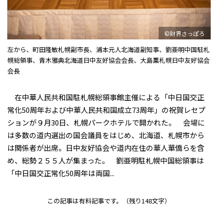
©財界さっぽろ
左から、町田隆敏札幌副市長、浦本元人北海道副知事、劉亜明中国駐札
幌総領事、青木雅典北海道日中友好協会会長、大島薫札幌日中友好協会
会長
在中華人民共和国駐札幌総領事館主催による「中日国交正
常化50周年および中華人民共和国成立73周年」の祝賀レセプ
ションが９月30日、札幌パークホテルで開かれた。 会場に
は多数の道内選出の国会議員をはじめ、北海道、札幌市から
は関係者が出席。日中友好協会や道内在住の華人華僑らを含
め、総勢２５５人が集まった。 劉亜明駐札幌中国総領事は
「中日国交正常化50周年は両国...
この記事は有料記事です。
（残り148文字）