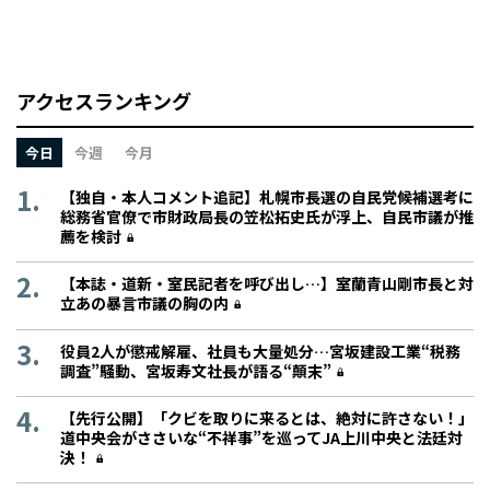
アクセスランキング
今日
今週
今月
【独自・本人コメント追記】札幌市長選の自民党候補選考に
総務省官僚で市財政局長の笠松拓史氏が浮上、自民市議が推
薦を検討
【本誌・道新・室民記者を呼び出し…】室蘭青山剛市長と対
立あの暴言市議の胸の内
役員2人が懲戒解雇、社員も大量処分…宮坂建設工業“税務
調査”騒動、宮坂寿文社長が語る“顛末”
【先行公開】「クビを取りに来るとは、絶対に許さない！」
道中央会がささいな“不祥事”を巡ってJA上川中央と法廷対
決！