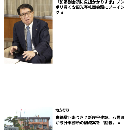
「加藤副会頭に負担かかりすぎ」ノン
ポリ貫く安田光春札商会頭にブーイン
グ
地方行政
白紙撤回ありき？新庁舎建設、八雲町
が設計事務所の削減案を〝黙殺〟