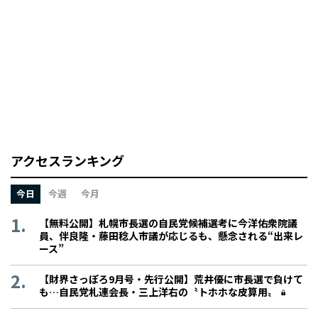
アクセスランキング
今日
今週
今月
【無料公開】札幌市長選の自民党候補選考に今洋佑衆院議
員、伴良隆・藤田稔人市議が応じるも、懸念される“出来レ
ース”
【財界さっぽろ9月号・先行公開】荒井優に市長選で負けて
も…自民党札連会長・三上洋右の〝トホホな皮算用〟