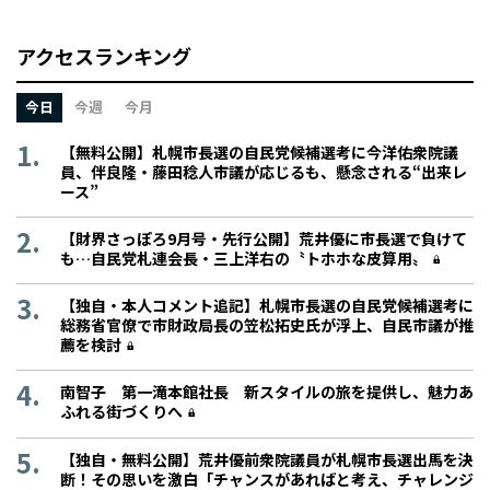
アクセスランキング
今日
今週
今月
【無料公開】札幌市長選の自民党候補選考に今洋佑衆院議
員、伴良隆・藤田稔人市議が応じるも、懸念される“出来レ
ース”
【財界さっぽろ9月号・先行公開】荒井優に市長選で負けて
も…自民党札連会長・三上洋右の〝トホホな皮算用〟
【独自・本人コメント追記】札幌市長選の自民党候補選考に
総務省官僚で市財政局長の笠松拓史氏が浮上、自民市議が推
薦を検討
南智子 第一滝本館社長 新スタイルの旅を提供し、魅力あ
ふれる街づくりへ
【独自・無料公開】荒井優前衆院議員が札幌市長選出馬を決
断！その思いを激白「チャンスがあればと考え、チャレンジ