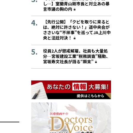
し…】室蘭青山剛市長と対立あの暴
言市議の胸の内
【先行公開】「クビを取りに来ると
は、絶対に許さない！」道中央会が
ささいな“不祥事”を巡ってJA上川中
央と法廷対決！
役員2人が懲戒解雇、社員も大量処
分…宮坂建設工業“税務調査”騒動、
宮坂寿文社長が語る“顛末”