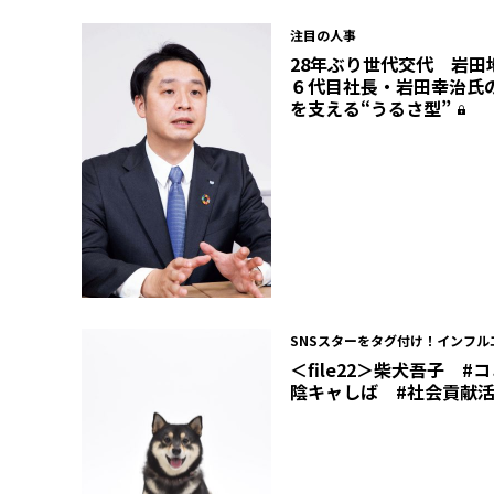
注目の人事
28年ぶり世代交代 岩田
６代目社長・岩田幸治氏
を支える“うるさ型”
SNSスターをタグ付け！インフル
バズチャート
＜file22＞柴犬吾子 #
陰キャしば #社会貢献