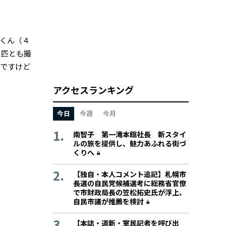
くん（４
２匹とも撮
んですけど
アクセスランキング
今日
今週
今月
南智子 第一滝本館社長 新スタイ
ルの旅を提供し、魅力あふれる街づ
くりへ
【独自・本人コメント追記】札幌市
長選の自民党候補選考に総務省官僚
で市財政局長の笠松拓史氏が浮上、
自民市議が推薦を検討
【本誌・道新・室民記者を呼び出