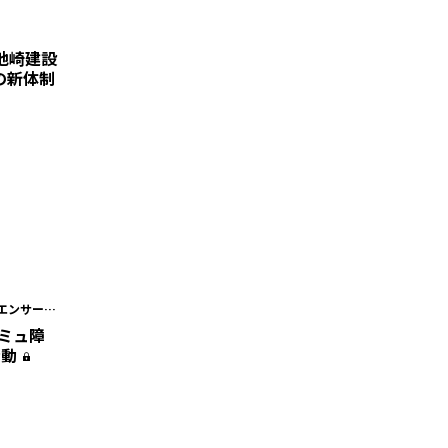
地崎建設
の新体制
エンサー #
コミュ障
活動