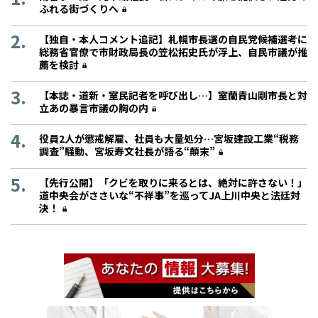
ふれる街づくりへ
【独自・本人コメント追記】札幌市長選の自民党候補選考に
総務省官僚で市財政局長の笠松拓史氏が浮上、自民市議が推
薦を検討
【本誌・道新・室民記者を呼び出し…】室蘭青山剛市長と対
立あの暴言市議の胸の内
役員2人が懲戒解雇、社員も大量処分…宮坂建設工業“税務
調査”騒動、宮坂寿文社長が語る“顛末”
【先行公開】「クビを取りに来るとは、絶対に許さない！」
道中央会がささいな“不祥事”を巡ってJA上川中央と法廷対
決！