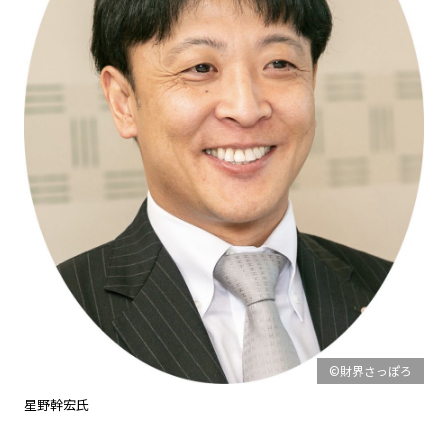
©財界さっぽろ
星野幹宏氏