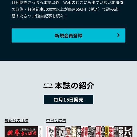
月刊財界さっぽろ本誌以外、Webのどこにも出ていない北海道
の政治・経済記事5000本以上が毎月550円（税込）で読み放
題！財さつJP独自記事も続々！
新規会員登録
本誌の紹介
毎月15日発売
最新号の目次
中吊り広告