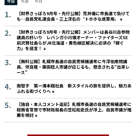
今日
今週
今月
【財界さっぽろ9月号・先行公開】荒井優に市長選で負けて
も…自民党札連会長・三上洋右の〝トホホな皮算用〟
【財界さっぽろ9月号・先行公開】メンバーは長谷川岳参院
議員の肝いり レバンガ小川嶺オーナー・ファイターズSE
前沢賢社長らがJR北海道・黄色線区解決に必須の「稼ぐ
力」を提言！
【無料公開】札幌市長選の自民党候補選考に今洋佑衆院議
員、伴良隆・藤田稔人市議が応じるも、懸念される“出来レ
ース”
南智子 第一滝本館社長 新スタイルの旅を提供し、魅力あ
ふれる街づくりへ
【独自・本人コメント追記】札幌市長選の自民党候補選考に
総務省官僚で市財政局長の笠松拓史氏が浮上、自民市議が推
薦を検討