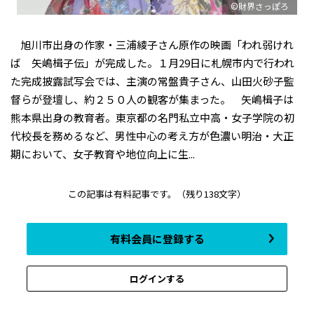
©財界さっぽろ
旭川市出身の作家・三浦綾子さん原作の映画「われ弱けれ
ば 矢嶋楫子伝」が完成した。１月29日に札幌市内で行われ
た完成披露試写会では、主演の常盤貴子さん、山田火砂子監
督らが登壇し、約２５０人の観客が集まった。 矢嶋楫子は
熊本県出身の教育者。東京都の名門私立中高・女子学院の初
代校長を務めるなど、男性中心の考え方が色濃い明治・大正
期において、女子教育や地位向上に生...
この記事は有料記事です。
（残り138文字）
有料会員に登録する
ログインする