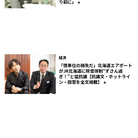
り前に」
経済
「億単位の損失だ」北海道エアポート
がJR北海道に除雪体制“ずさん過
ぎ！”と猛抗議【抗議文・ホットライ
ン・回答を全文掲載】