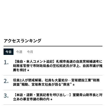
アクセスランキング
今日
今週
今月
【独自・本人コメント追記】札幌市長選の自民党候補選考に
総務省官僚で市財政局長の笠松拓史氏が浮上、自民市議が推
薦を検討
役員2人が懲戒解雇、社員も大量処分…宮坂建設工業“税務
調査”騒動、宮坂寿文社長が語る“顛末”
【本誌・道新・室民記者を呼び出し…】室蘭青山剛市長と対
立あの暴言市議の胸の内