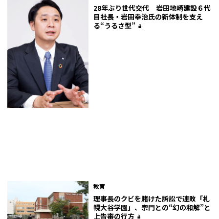
28年ぶり世代交代 岩田地崎建設６代
目社長・岩田幸治氏の新体制を支え
る“うるさ型”
教育
理事長のクビを賭けた訴訟で連敗「札
幌大谷学園」、宗門との“幻の和解”と
上告審の行方