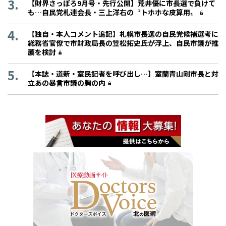
【財界さっぽろ9月号・先行公開】荒井優に市長選で負けて
も…自民党札連会長・三上洋右の〝トホホな皮算用〟
【独自・本人コメント追記】札幌市長選の自民党候補選考に
総務省官僚で市財政局長の笠松拓史氏が浮上、自民市議が推
薦を検討
【本誌・道新・室民記者を呼び出し…】室蘭青山剛市長と対
立あの暴言市議の胸の内