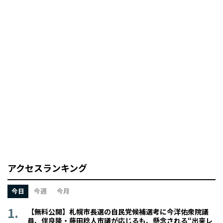
アクセスランキング
今日
今週
今月
【無料公開】札幌市長選の自民党候補選考に今洋佑衆院議
員、伴良隆・藤田稔人市議が応じるも、懸念される“出来レ