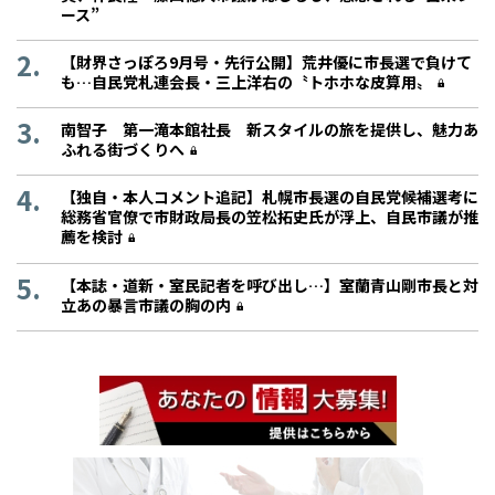
ース”
【財界さっぽろ9月号・先行公開】荒井優に市長選で負けて
も…自民党札連会長・三上洋右の〝トホホな皮算用〟
南智子 第一滝本館社長 新スタイルの旅を提供し、魅力あ
ふれる街づくりへ
【独自・本人コメント追記】札幌市長選の自民党候補選考に
総務省官僚で市財政局長の笠松拓史氏が浮上、自民市議が推
薦を検討
【本誌・道新・室民記者を呼び出し…】室蘭青山剛市長と対
立あの暴言市議の胸の内