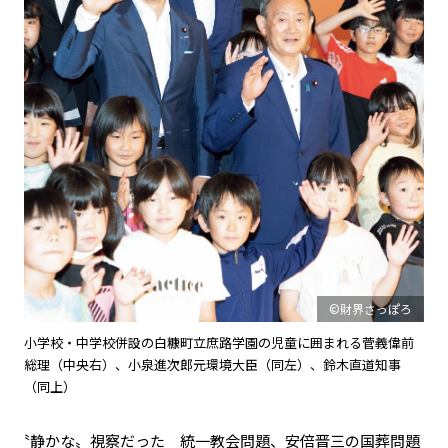
©財界さっぽろ
小学校・中学校併設の白糠町立庶路学園の児童に囲まれる菅義偉前
総理（中央右）、小泉進次郎元環境大臣（同左）、鈴木直道知事
（同上）
〝静かな〟視察だった―― 統一教会問題、安倍晋三の国葬問題