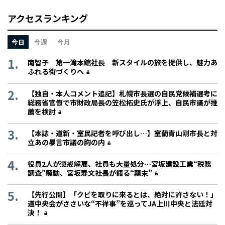
アクセスランキング
今日
今週
今月
南智子 第一滝本館社長 新スタイルの旅を提供し、魅力あ
ふれる街づくりへ
【独自・本人コメント追記】札幌市長選の自民党候補選考に
総務省官僚で市財政局長の笠松拓史氏が浮上、自民市議が推
薦を検討
【本誌・道新・室民記者を呼び出し…】室蘭青山剛市長と対
立あの暴言市議の胸の内
役員2人が懲戒解雇、社員も大量処分…宮坂建設工業“税務
調査”騒動、宮坂寿文社長が語る“顛末”
【先行公開】「クビを取りに来るとは、絶対に許さない！」
道中央会がささいな“不祥事”を巡ってJA上川中央と法廷対
決！