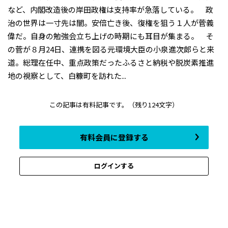
など、内閣改造後の岸田政権は支持率が急落している。 政
治の世界は一寸先は闇。安倍亡き後、復権を狙う１人が菅義
偉だ。自身の勉強会立ち上げの時期にも耳目が集まる。 そ
の菅が８月24日、連携を図る元環境大臣の小泉進次郎らと来
道。総理在任中、重点政策だったふるさと納税や脱炭素推進
地の視察として、白糠町を訪れた...
この記事は有料記事です。
（残り124文字）
有料会員に登録する
ログインする