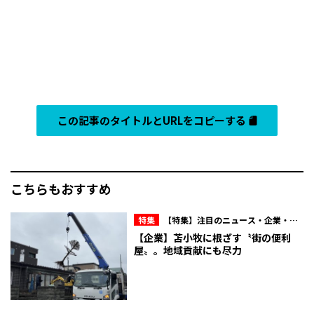
この記事のタイトルとURLをコピーする
こちらもおすすめ
特集
【特集】注目のニュース・企業・人
物
【企業】苫小牧に根ざす〝街の便利
屋〟。地域貢献にも尽力