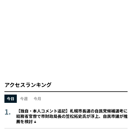
アクセスランキング
今日
今週
今月
【独自・本人コメント追記】札幌市長選の自民党候補選考に
総務省官僚で市財政局長の笠松拓史氏が浮上、自民市議が推
薦を検討