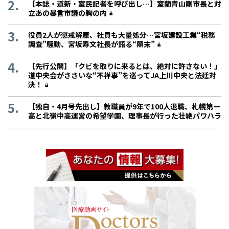
【本誌・道新・室民記者を呼び出し…】室蘭青山剛市長と対
立あの暴言市議の胸の内
役員2人が懲戒解雇、社員も大量処分…宮坂建設工業“税務
調査”騒動、宮坂寿文社長が語る“顛末”
【先行公開】「クビを取りに来るとは、絶対に許さない！」
道中央会がささいな“不祥事”を巡ってJA上川中央と法廷対
決！
【独自・4月号先出し】教職員が9年で100人退職、札幌第一
高と北嶺中高運営の希望学園、理事長が行った壮絶パワハラ