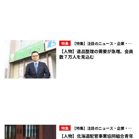
特集
【特集】注目のニュース・企業・人
物
【人物】遺品整理の需要が急増。会員
数７万人を見込む
特集
【特集】注目のニュース・企業・人
物
【人物】北海道配管事業協同組合青年