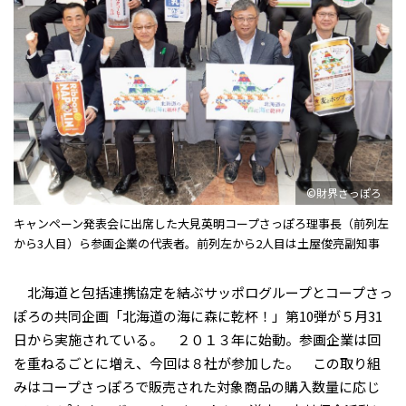
©財界さっぽろ
キャンペーン発表会に出席した大見英明コープさっぽろ理事長（前列左
から3人目）ら参画企業の代表者。前列左から2人目は土屋俊亮副知事
北海道と包括連携協定を結ぶサッポログループとコープさっ
ぽろの共同企画「北海道の海に森に乾杯！」第10弾が５月31
日から実施されている。 ２０１３年に始動。参画企業は回
を重ねるごとに増え、今回は８社が参加した。 この取り組
みはコープさっぽろで販売された対象商品の購入数量に応じ