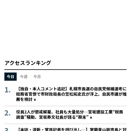
アクセスランキング
今日
今週
今月
【独自・本人コメント追記】札幌市長選の自民党候補選考に
総務省官僚で市財政局長の笠松拓史氏が浮上、自民市議が推
薦を検討
役員2人が懲戒解雇、社員も大量処分…宮坂建設工業“税務
調査”騒動、宮坂寿文社長が語る“顛末”
【本誌・道新・室民記者を呼び出し…】室蘭青山剛市長と対