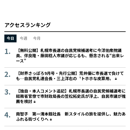
アクセスランキング
今日
今週
今月
【無料公開】札幌市長選の自民党候補選考に今洋佑衆院議
員、伴良隆・藤田稔人市議が応じるも、懸念される“出来レ
ース”
【財界さっぽろ9月号・先行公開】荒井優に市長選で負けて
も…自民党札連会長・三上洋右の〝トホホな皮算用〟
【独自・本人コメント追記】札幌市長選の自民党候補選考に
総務省官僚で市財政局長の笠松拓史氏が浮上、自民市議が推
薦を検討
南智子 第一滝本館社長 新スタイルの旅を提供し、魅力あ
ふれる街づくりへ