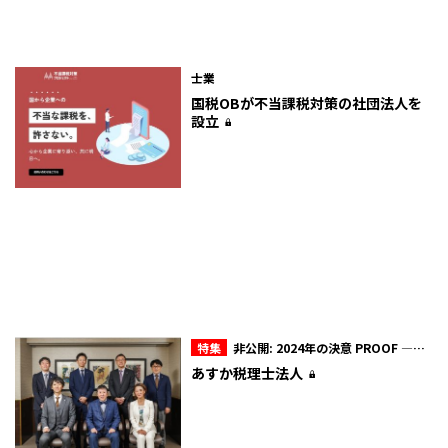
士業
国税OBが不当課税対策の社団法人を
設立
特集
非公開: 2024年の決意 PROOF ―証
明―
あすか税理士法人