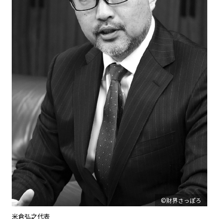
©財界さっぽろ
米倉弘之代表