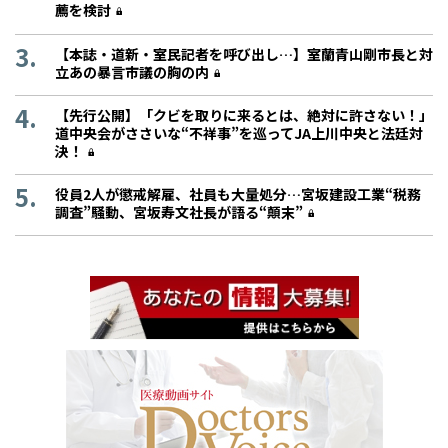
薦を検討
【本誌・道新・室民記者を呼び出し…】室蘭青山剛市長と対
立あの暴言市議の胸の内
【先行公開】「クビを取りに来るとは、絶対に許さない！」
道中央会がささいな“不祥事”を巡ってJA上川中央と法廷対
決！
役員2人が懲戒解雇、社員も大量処分…宮坂建設工業“税務
調査”騒動、宮坂寿文社長が語る“顛末”