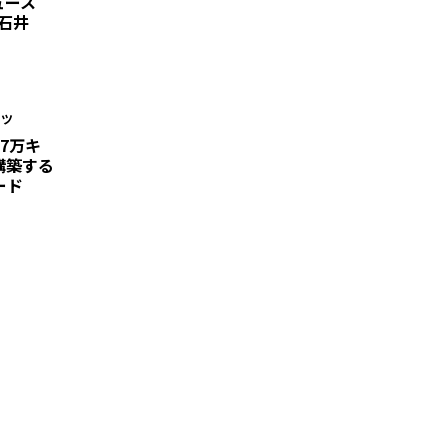
デュース
“石井
・ツ
7万キ
構築する
ード