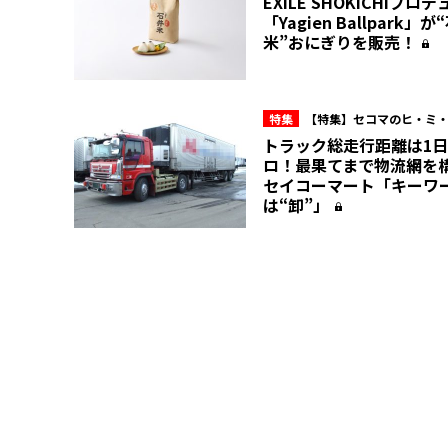
EXILE SHOKICHIプロ
「Yagien Ballpark」が
米”おにぎりを販売！
特集
【特集】セコマのヒ・ミ
トラック総走行距離は1日
ロ！最果てまで物流網を
セイコーマート「キーワ
は“卸”」