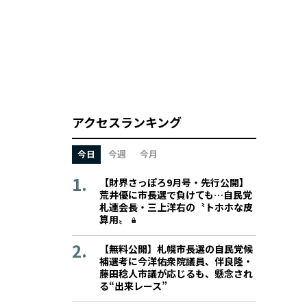
アクセスランキング
今日
今週
今月
【財界さっぽろ9月号・先行公開】
荒井優に市長選で負けても…自民党
札連会長・三上洋右の〝トホホな皮
算用〟
【無料公開】札幌市長選の自民党候
補選考に今洋佑衆院議員、伴良隆・
藤田稔人市議が応じるも、懸念され
る“出来レース”