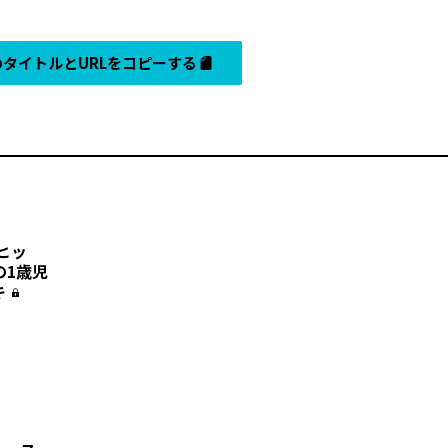
タイトルとURLをコピーする
ヒッ
の1歳児
キ