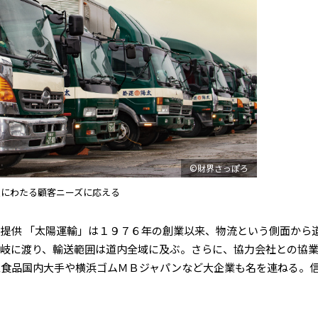
©財界さっぽろ
岐にわたる顧客ニーズに応える
提供 「太陽運輸」は１９７６年の創業以来、物流という側面から
岐に渡り、輸送範囲は道内全域に及ぶ。さらに、協力会社との協
工食品国内大手や横浜ゴムＭＢジャパンなど大企業も名を連ねる。