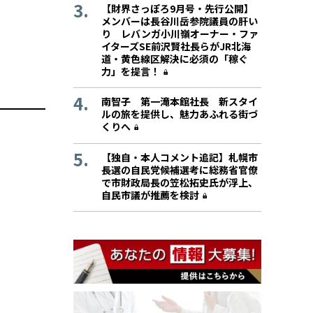
【財界さっぽろ9月号・先行公開】
メンバーは長谷川岳参院議員の肝い
り レバンガ小川嶺オーナー・ファ
イターズSE前沢賢社長らがJR北海
道・黄色線区解決に必須の「稼ぐ
力」を提言！
南智子 第一滝本館社長 新スタイ
ルの旅を提供し、魅力あふれる街づ
くりへ
【独自・本人コメント追記】札幌市
長選の自民党候補選考に総務省官僚
で市財政局長の笠松拓史氏が浮上、
自民市議が推薦を検討