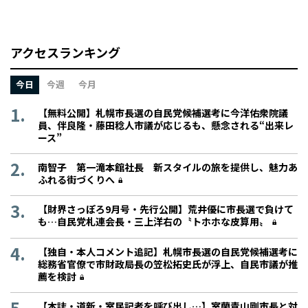
アクセスランキング
今日
今週
今月
【無料公開】札幌市長選の自民党候補選考に今洋佑衆院議
員、伴良隆・藤田稔人市議が応じるも、懸念される“出来レ
ース”
南智子 第一滝本館社長 新スタイルの旅を提供し、魅力あ
ふれる街づくりへ
【財界さっぽろ9月号・先行公開】荒井優に市長選で負けて
も…自民党札連会長・三上洋右の〝トホホな皮算用〟
【独自・本人コメント追記】札幌市長選の自民党候補選考に
総務省官僚で市財政局長の笠松拓史氏が浮上、自民市議が推
薦を検討
【本誌・道新・室民記者を呼び出し…】室蘭青山剛市長と対