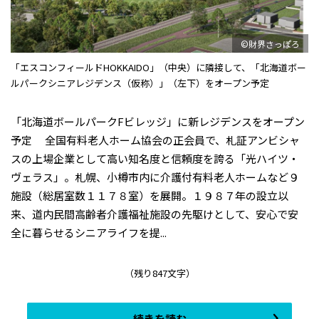
©財界さっぽろ
「エスコンフィールドHOKKAIDO」（中央）に隣接して、「北海道ボー
ルパークシニアレジデンス（仮称）」（左下）をオープン予定
「北海道ボールパークFビレッジ」に新レジデンスをオープン
予定 全国有料老人ホーム協会の正会員で、札証アンビシャ
スの上場企業として高い知名度と信頼度を誇る「光ハイツ・
ヴェラス」。札幌、小樽市内に介護付有料老人ホームなど９
施設（総居室数１１７８室）を展開。１９８７年の設立以
来、道内民間高齢者介護福祉施設の先駆けとして、安心で安
全に暮らせるシニアライフを提...
（残り847文字）
続きを読む