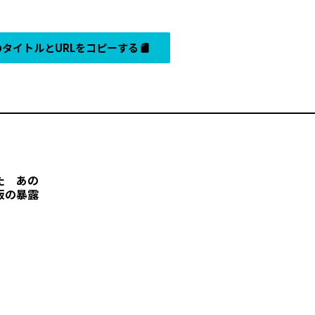
タイトルとURLをコピーする
た あの
版の暴露