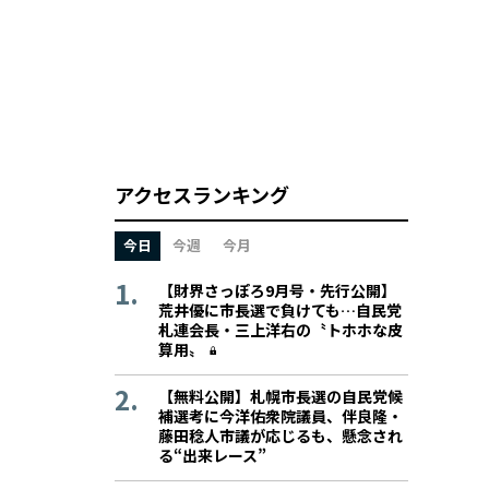
アクセスランキング
今日
今週
今月
【財界さっぽろ9月号・先行公開】
荒井優に市長選で負けても…自民党
札連会長・三上洋右の〝トホホな皮
算用〟
【無料公開】札幌市長選の自民党候
補選考に今洋佑衆院議員、伴良隆・
藤田稔人市議が応じるも、懸念され
る“出来レース”