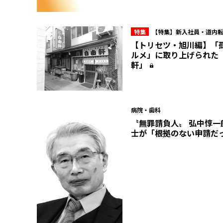
特集
【特集】新入社員・道内
業マン必読 地方6都市の“トリセ
【トリセツ・旭川編】「
ルメ」に取り上げられた
軒」
病院・歯科
〝無罪請負人〟 弘中惇一
士が「根拠のない申請だ