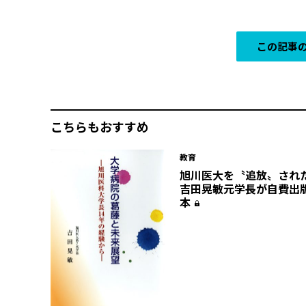
この記事の
こちらもおすすめ
教育
旭川医大を〝追放〟され
吉田晃敏元学長が自費出
本