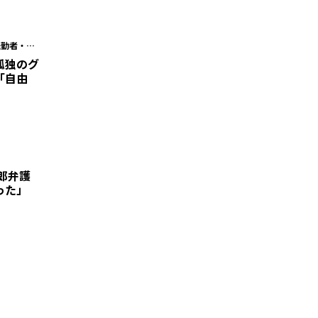
転勤者・営
ツ”
孤独のグ
「自由
郎弁護
った」