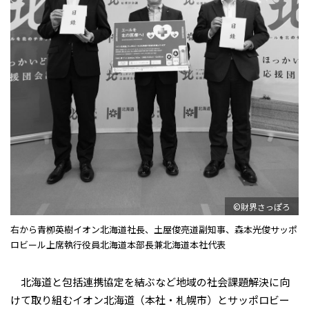
©財界さっぽろ
右から青栁英樹イオン北海道社長、土屋俊亮道副知事、森本光俊サッポ
ロビール上席執行役員北海道本部長兼北海道本社代表
北海道と包括連携協定を結ぶなど地域の社会課題解決に向
けて取り組むイオン北海道（本社・札幌市）とサッポロビー