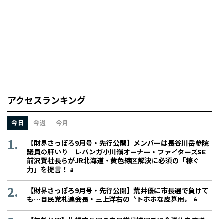
アクセスランキング
今日
今週
今月
【財界さっぽろ9月号・先行公開】メンバーは長谷川岳参院
議員の肝いり レバンガ小川嶺オーナー・ファイターズSE
前沢賢社長らがJR北海道・黄色線区解決に必須の「稼ぐ
力」を提言！
【財界さっぽろ9月号・先行公開】荒井優に市長選で負けて
も…自民党札連会長・三上洋右の〝トホホな皮算用〟