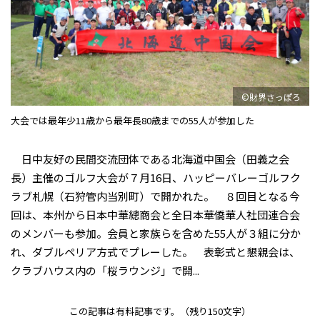
©財界さっぽろ
大会では最年少11歳から最年長80歳までの55人が参加した
日中友好の民間交流団体である北海道中国会（田義之会
長）主催のゴルフ大会が７月16日、ハッピーバレーゴルフク
ラブ札幌（石狩管内当別町）で開かれた。 ８回目となる今
回は、本州から日本中華總商会と全日本華僑華人社団連合会
のメンバーも参加。会員と家族らを含めた55人が３組に分か
れ、ダブルペリア方式でプレーした。 表彰式と懇親会は、
クラブハウス内の「桜ラウンジ」で開...
この記事は有料記事です。
（残り150文字）