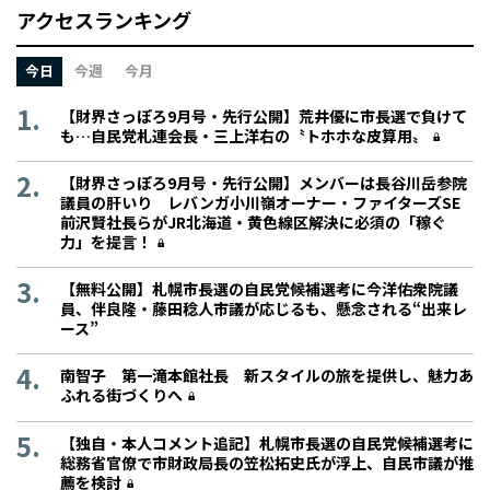
アクセスランキング
今日
今週
今月
【財界さっぽろ9月号・先行公開】荒井優に市長選で負けて
も…自民党札連会長・三上洋右の〝トホホな皮算用〟
【財界さっぽろ9月号・先行公開】メンバーは長谷川岳参院
議員の肝いり レバンガ小川嶺オーナー・ファイターズSE
前沢賢社長らがJR北海道・黄色線区解決に必須の「稼ぐ
力」を提言！
【無料公開】札幌市長選の自民党候補選考に今洋佑衆院議
員、伴良隆・藤田稔人市議が応じるも、懸念される“出来レ
ース”
南智子 第一滝本館社長 新スタイルの旅を提供し、魅力あ
ふれる街づくりへ
【独自・本人コメント追記】札幌市長選の自民党候補選考に
総務省官僚で市財政局長の笠松拓史氏が浮上、自民市議が推
薦を検討