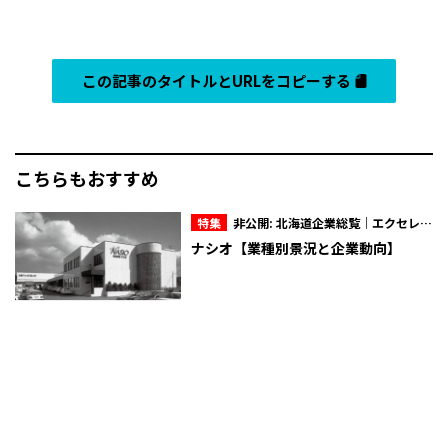
この記事のタイトルとURLをコピーする
こちらもおすすめ
特集
非公開: 北海道企業総覧｜エクセレン
トカンパニー【2022】
ナシオ【業種別景況と企業動向】