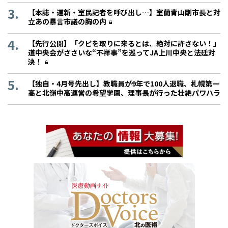
【本誌・道新・室民記者を呼び出し…】室蘭青山剛市長と対
立あの暴言市議の胸の内
【先行公開】「クビを取りに来るとは、絶対に許さない！」
道中央会がささいな“不祥事”を巡ってJA上川中央と法廷対
決！
【独自・4月号先出し】教職員が9年で100人退職、札幌第一
高と北嶺中高運営の希望学園、理事長が行った壮絶パワハラ