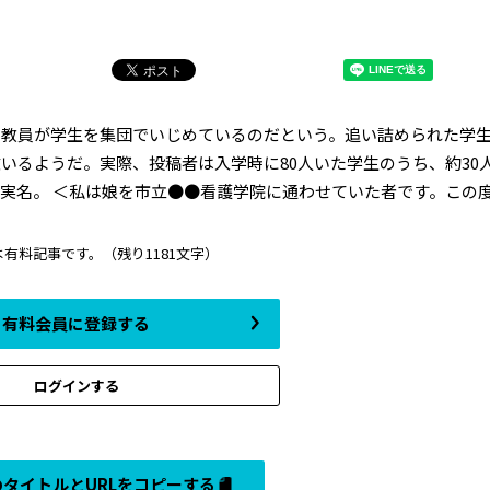
教員が学生を集団でいじめているのだという。追い詰められた学
いるようだ。実際、投稿者は入学時に80人いた学生のうち、約30
名。 ＜私は娘を市立●●看護学院に通わせていた者です。この度、
は有料記事です。
（残り1181文字）
有料会員に登録する
ログインする
タイトルとURLをコピーする