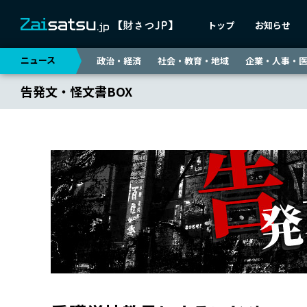
トップ
お知らせ
ニュース
政治・経済
社会・教育・地域
企業・人事・
告発文・怪文書BOX