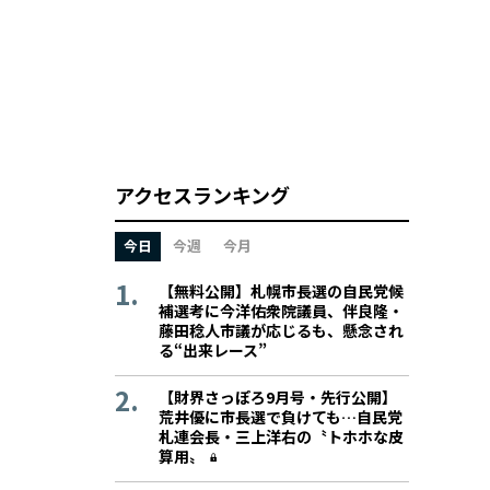
アクセスランキング
今日
今週
今月
【無料公開】札幌市長選の自民党候
補選考に今洋佑衆院議員、伴良隆・
藤田稔人市議が応じるも、懸念され
る“出来レース”
【財界さっぽろ9月号・先行公開】
荒井優に市長選で負けても…自民党
札連会長・三上洋右の〝トホホな皮
算用〟