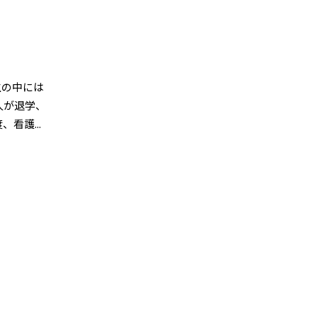
生の中には
人が退学、
看護...