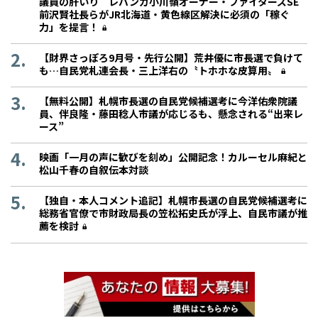
議員の肝いり レバンガ小川嶺オーナー・ファイターズSE
前沢賢社長らがJR北海道・黄色線区解決に必須の「稼ぐ
力」を提言！
【財界さっぽろ9月号・先行公開】荒井優に市長選で負けて
も…自民党札連会長・三上洋右の〝トホホな皮算用〟
【無料公開】札幌市長選の自民党候補選考に今洋佑衆院議
員、伴良隆・藤田稔人市議が応じるも、懸念される“出来レ
ース”
映画「一月の声に歓びを刻め」公開記念！カルーセル麻紀と
松山千春の自叙伝本対談
【独自・本人コメント追記】札幌市長選の自民党候補選考に
総務省官僚で市財政局長の笠松拓史氏が浮上、自民市議が推
薦を検討