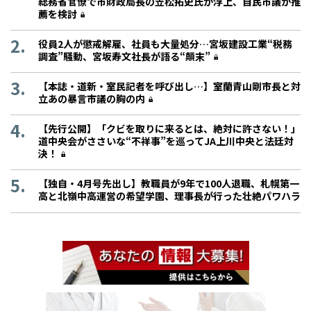
総務省官僚で市財政局長の笠松拓史氏が浮上、自民市議が推
薦を検討
役員2人が懲戒解雇、社員も大量処分…宮坂建設工業“税務
調査”騒動、宮坂寿文社長が語る“顛末”
【本誌・道新・室民記者を呼び出し…】室蘭青山剛市長と対
立あの暴言市議の胸の内
【先行公開】「クビを取りに来るとは、絶対に許さない！」
道中央会がささいな“不祥事”を巡ってJA上川中央と法廷対
決！
【独自・4月号先出し】教職員が9年で100人退職、札幌第一
高と北嶺中高運営の希望学園、理事長が行った壮絶パワハラ