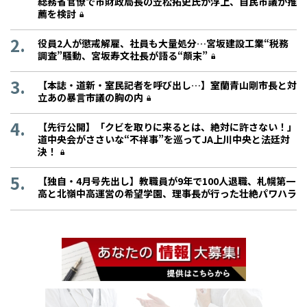
総務省官僚で市財政局長の笠松拓史氏が浮上、自民市議が推
薦を検討
役員2人が懲戒解雇、社員も大量処分…宮坂建設工業“税務
調査”騒動、宮坂寿文社長が語る“顛末”
【本誌・道新・室民記者を呼び出し…】室蘭青山剛市長と対
立あの暴言市議の胸の内
【先行公開】「クビを取りに来るとは、絶対に許さない！」
道中央会がささいな“不祥事”を巡ってJA上川中央と法廷対
決！
【独自・4月号先出し】教職員が9年で100人退職、札幌第一
高と北嶺中高運営の希望学園、理事長が行った壮絶パワハラ