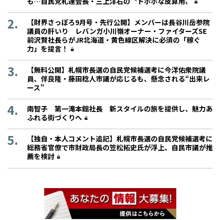
も…自民党札連会長・三上洋右の〝トホホな皮算用〟
【財界さっぽろ9月号・先行公開】メンバーは長谷川岳参院
議員の肝いり レバンガ小川嶺オーナー・ファイターズSE
前沢賢社長らがJR北海道・黄色線区解決に必須の「稼ぐ
力」を提言！
【無料公開】札幌市長選の自民党候補選考に今洋佑衆院議
員、伴良隆・藤田稔人市議が応じるも、懸念される“出来レ
ース”
南智子 第一滝本館社長 新スタイルの旅を提供し、魅力あ
ふれる街づくりへ
【独自・本人コメント追記】札幌市長選の自民党候補選考に
総務省官僚で市財政局長の笠松拓史氏が浮上、自民市議が推
薦を検討