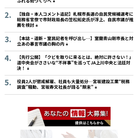
ふれる街づくりへ
【独自・本人コメント追記】札幌市長選の自民党候補選考に
総務省官僚で市財政局長の笠松拓史氏が浮上、自民市議が推
薦を検討
【本誌・道新・室民記者を呼び出し…】室蘭青山剛市長と対
立あの暴言市議の胸の内
【先行公開】「クビを取りに来るとは、絶対に許さない！」
道中央会がささいな“不祥事”を巡ってJA上川中央と法廷対
決！
役員2人が懲戒解雇、社員も大量処分…宮坂建設工業“税務
調査”騒動、宮坂寿文社長が語る“顛末”