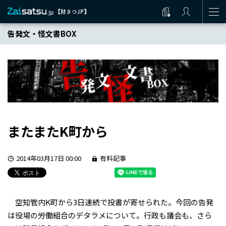
告発文・怪文書BOX
またまたK町から
2014年03月17日 00:00
有料記事
空知管内K町から3日連続で投書が寄せられた。今回の告発
は役場の労働組合のデタラメについて。行政も議会も、さら