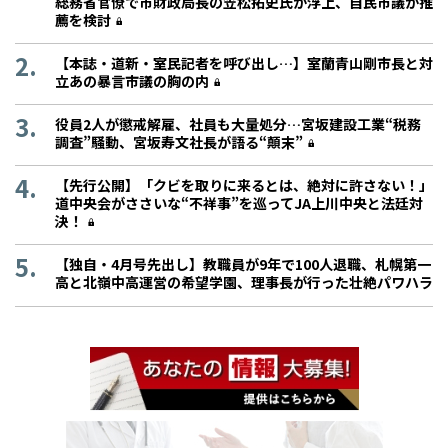
総務省官僚で市財政局長の笠松拓史氏が浮上、自民市議が推
薦を検討
【本誌・道新・室民記者を呼び出し…】室蘭青山剛市長と対
立あの暴言市議の胸の内
役員2人が懲戒解雇、社員も大量処分…宮坂建設工業“税務
調査”騒動、宮坂寿文社長が語る“顛末”
【先行公開】「クビを取りに来るとは、絶対に許さない！」
道中央会がささいな“不祥事”を巡ってJA上川中央と法廷対
決！
【独自・4月号先出し】教職員が9年で100人退職、札幌第一
高と北嶺中高運営の希望学園、理事長が行った壮絶パワハラ