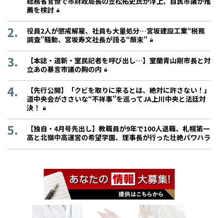
総務省官僚で市財政局長の笠松拓史氏が浮上、自民市議が推
薦を検討
役員2人が懲戒解雇、社員も大量処分…宮坂建設工業“税務
調査”騒動、宮坂寿文社長が語る“顛末”
【本誌・道新・室民記者を呼び出し…】室蘭青山剛市長と対
立あの暴言市議の胸の内
【先行公開】「クビを取りに来るとは、絶対に許さない！」
道中央会がささいな“不祥事”を巡ってJA上川中央と法廷対
決！
【独自・4月号先出し】教職員が9年で100人退職、札幌第一
高と北嶺中高運営の希望学園、理事長が行った壮絶パワハラ