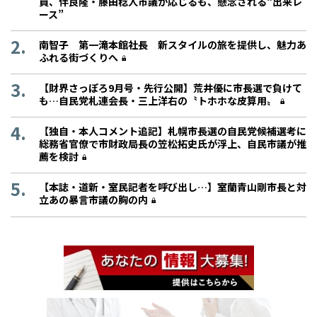
員、伴良隆・藤田稔人市議が応じるも、懸念される“出来レ
ース”
南智子 第一滝本館社長 新スタイルの旅を提供し、魅力あ
ふれる街づくりへ
【財界さっぽろ9月号・先行公開】荒井優に市長選で負けて
も…自民党札連会長・三上洋右の〝トホホな皮算用〟
【独自・本人コメント追記】札幌市長選の自民党候補選考に
総務省官僚で市財政局長の笠松拓史氏が浮上、自民市議が推
薦を検討
【本誌・道新・室民記者を呼び出し…】室蘭青山剛市長と対
立あの暴言市議の胸の内