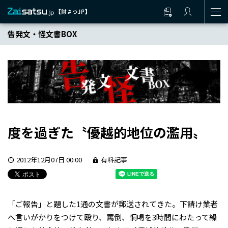
告発文・怪文書BOX
度を過ぎた〝優越的地位の濫用〟
2012年12月07日 00:00
有料記事
「ご報告」と題した1通の文書が郵送されてきた。下請け業者
へ言いがかりをつけて殴り、罵倒、恫喝を3時間にわたって繰