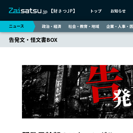
トップ
お知らせ
ニュース
政治・経済
社会・教育・地域
企業・人事・
告発文・怪文書BOX