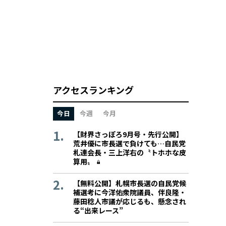
アクセスランキング
今日
今週
今月
【財界さっぽろ9月号・先行公開】
荒井優に市長選で負けても…自民党
札連会長・三上洋右の〝トホホな皮
算用〟
【無料公開】札幌市長選の自民党候
補選考に今洋佑衆院議員、伴良隆・
藤田稔人市議が応じるも、懸念され
る“出来レース”