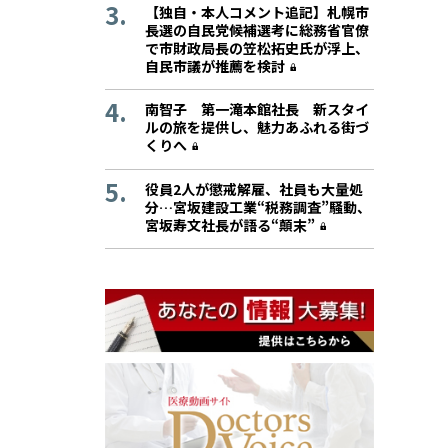
【独自・本人コメント追記】札幌市
長選の自民党候補選考に総務省官僚
で市財政局長の笠松拓史氏が浮上、
自民市議が推薦を検討
南智子 第一滝本館社長 新スタイ
ルの旅を提供し、魅力あふれる街づ
くりへ
役員2人が懲戒解雇、社員も大量処
分…宮坂建設工業“税務調査”騒動、
宮坂寿文社長が語る“顛末”