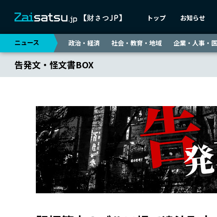
トップ
お知らせ
ニュース
政治・経済
社会・教育・地域
企業・人事・
告発文・怪文書BOX