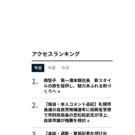
アクセスランキング
今日
今週
今月
南智子 第一滝本館社長 新スタイ
ルの旅を提供し、魅力あふれる街づ
くりへ
【独自・本人コメント追記】札幌市
長選の自民党候補選考に総務省官僚
で市財政局長の笠松拓史氏が浮上、
自民市議が推薦を検討
【本誌・道新・室民記者を呼び出