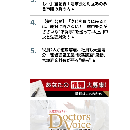
し…】室蘭青山剛市長と対立あの暴
言市議の胸の内
【先行公開】「クビを取りに来ると
は、絶対に許さない！」道中央会が
ささいな“不祥事”を巡ってJA上川中
央と法廷対決！
役員2人が懲戒解雇、社員も大量処
分…宮坂建設工業“税務調査”騒動、
宮坂寿文社長が語る“顛末”